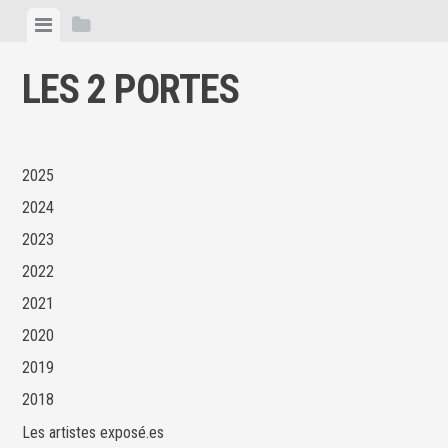
Skip
View
View
to
menu
sidebar
content
LES 2 PORTES
2025
2024
2023
2022
2021
2020
2019
2018
Les artistes exposé.es