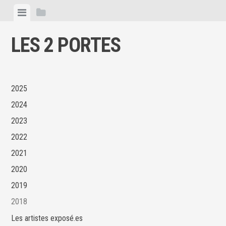
Skip
View
View
to
menu
sidebar
content
LES 2 PORTES
2025
2024
2023
2022
2021
2020
2019
2018
Les artistes exposé.es