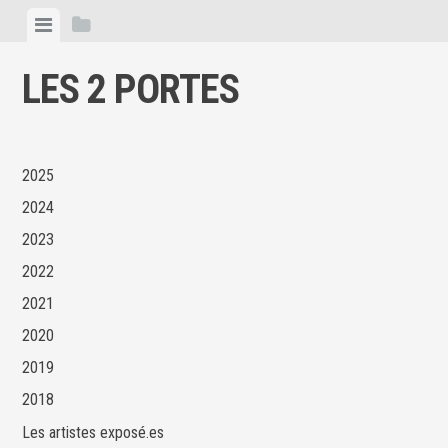
Skip
View
View
to
menu
sidebar
content
LES 2 PORTES
2025
2024
2023
2022
2021
2020
2019
2018
Les artistes exposé.es